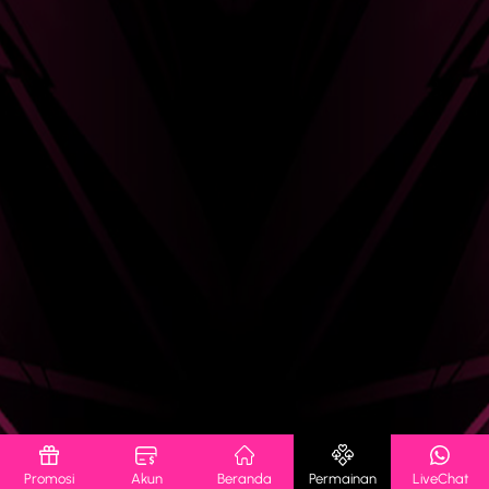
Promosi
Akun
Beranda
Permainan
LiveChat